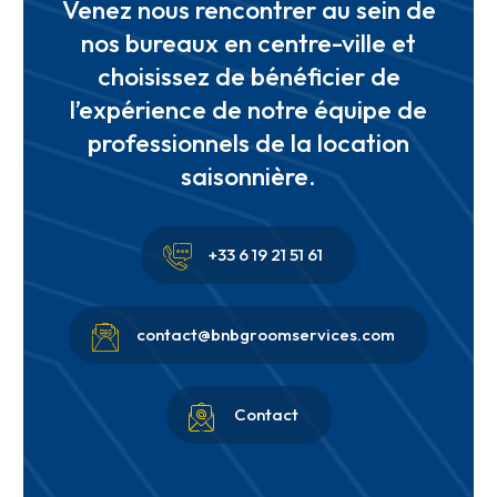
Venez nous rencontrer au sein de
nos bureaux en centre-ville et
choisissez de bénéficier de
l’expérience de notre équipe de
professionnels de la location
saisonnière.


+33 6 19 21 51 61


contact@bnbgroomservices.com


Contact