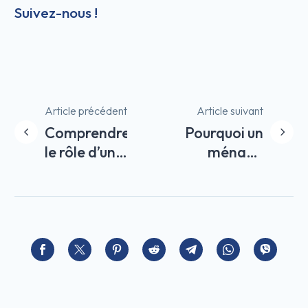
Suivez-nous !
Navigation
Article précédent
Article suivant
Comprendre
Pourquoi un
de
le rôle d’une
ménage
l’article
conciergerie
professionnel
pour
est
optimiser
indispensable
votre projet
pour votre
immobilier
location
saisonnière
?