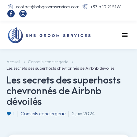
contact@bnbgroomservices.com
+33 6 19 21 51 61




Accueil
Conseils conciergerie
Les secrets des superhosts chevronnés de Airbnb dévoilés
Les secrets des superhosts
chevronnés de Airbnb
dévoilés
1
Conseils conciergerie
2 juin 2024