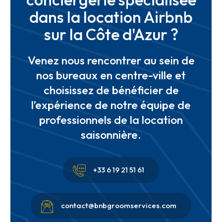
dans la location Airbnb
sur la Côte d'Azur ?
Venez nous rencontrer au sein de
nos bureaux en centre-ville et
choisissez de bénéficier de
l’expérience de notre équipe de
professionnels de la location
saisonnière.


+33 6 19 21 51 61


contact@bnbgroomservices.com