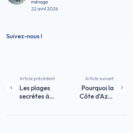
ménage
22 avril 2026
Suivez-nous !
Navigation
Article précédent
Article suivant
Les plages
Pourquoi la
de
secrètes à
Côte d’Azur
l’article
découvrir
est-elle
lors de
idéale pour
votre séjour
la location
sur la Côte
saisonnière